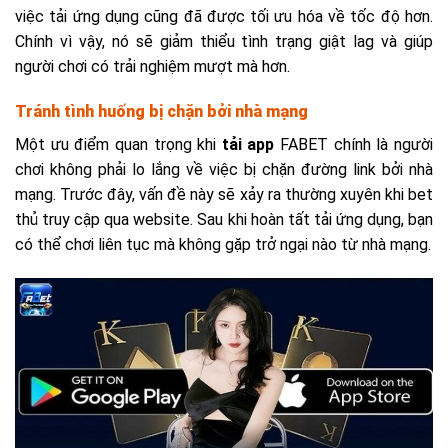
việc tải ứng dụng cũng đã được tối ưu hóa về tốc độ hơn.
Chính vì vậy, nó sẽ giảm thiểu tình trạng giật lag và giúp
người chơi có trải nghiệm mượt mà hơn.
Tránh tình huống bị chặn bởi nhà mạng
Một ưu điểm quan trọng khi
tải app
FABET chính là người
chơi không phải lo lắng về việc bị chặn đường link bởi nhà
mạng. Trước đây, vấn đề này sẽ xảy ra thường xuyên khi bet
thủ truy cập qua website. Sau khi hoàn tất tải ứng dụng, bạn
có thể chơi liên tục mà không gặp trở ngại nào từ nhà mạng.