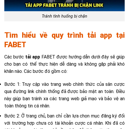
Tránh tình huống bị chặn
Tìm hiểu về quy trình tải app tại
FABET
Các bước
tải app
FABET được hướng dẫn dưới đây sẽ giúp
cho bạn có thể thực hiện dễ dàng và không gặp phải khó
khăn nào. Các bước đó gồm có:
Bước 1: Truy cập vào trang web chính thức của sân cược
qua đường link chính thống đã được bảo mật an toàn. Điều
này giúp bạn tránh xa các trang web giả mạo và bảo vệ an
toàn thông tin cá nhân.
Bước 2: Ở trang chủ, bạn chỉ cần lựa chọn mục đăng ký đối
với trường hợp chưa có tài khoản cược cá nhân. Khi đã có